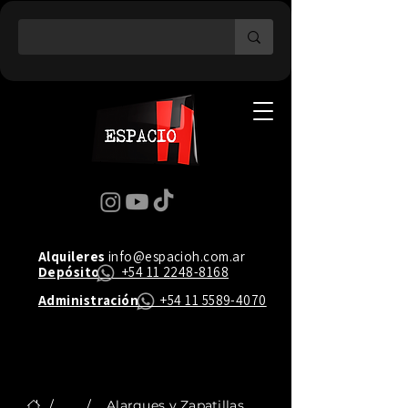
Alquileres
info@espacioh.com.ar
Depósito
+54 11 2248-8168
Administración
+54 11 5589-4070
/
...
/
Alargues y Zapatillas