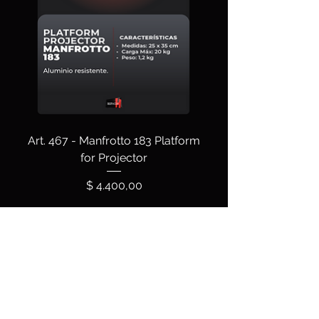
Art. 467 - Manfrotto 183 Platform
for Projector
Precio
$ 4.400,00