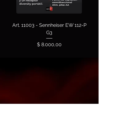
Art. 11003 - Sennheiser EW 112-P
G3
Precio
$ 8.000,00