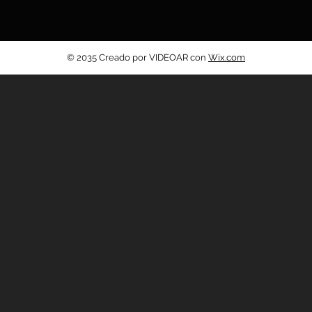
© 2035 Creado por VIDEOAR con
Wix.com