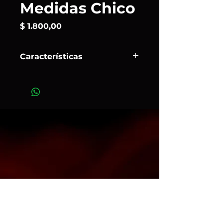
Medidas Chico
Precio
$ 1.800,00
Características
Los
cajones negros para subirse
,
conocidos como
apple boxes
, son
esenciales en fotografía y cine. Se
utilizan para ajustar la altura de
modelos, cámaras o luces, y
también como soporte para equipos
o props.
Art. 702