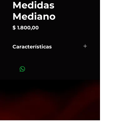
Medidas
Mediano
Precio
$ 1.800,00
Características
Los
cajones negros para subirse
,
conocidos como
apple boxes
, son
esenciales en fotografía y cine. Se
utilizan para ajustar la altura de
modelos, cámaras o luces, y
también como soporte para equipos
o props.
Art. 701