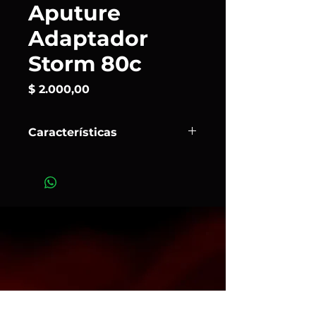
Aputure
Adaptador
Storm 80c
Precio
$ 2.000,00
Características
El
STORM 80c Bowens Mount
Adapter
amplía la versatilidad del
Aputure STORM 80c permitiendo
utilizar modificadores Bowens
estándar de forma rápida y segura.
Su construcción metálica y sistema
de bloqueo ofrecen una conexión
firme para integrar softboxes,
lanterns y otros accesorios
profesionales en cualquier set.
La solución ideal para maximizar