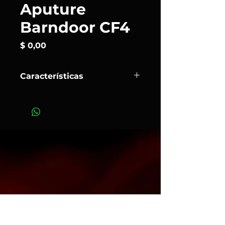
Aputure
Barndoor CF4
Precio
$ 0,00
Características
Se trata de un juego de
barn
doors de 8 hojas
para el fresnel CF4
de
Aputure,
un accesorio de control
de luz indispensable. Permite
recortar y modelar el haz con
precisión, y además soporta un
scrim metálico de 5″ para reducir la
intensidad de la luz.
Art. 15542