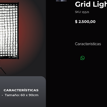
Grid Lig
SKU: 15521
Preci
$ 2.500,00
Características
El
Grid 6090
de 45° p
videógrafos controlar
directamente sobre 
Su diseño rectangul
de construcción más 
son óptimos para ilu
rectos que son impor
retratos y productos
Art. 15521