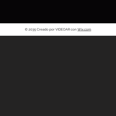
© 2035 Creado por VIDEOAR con
Wix.com