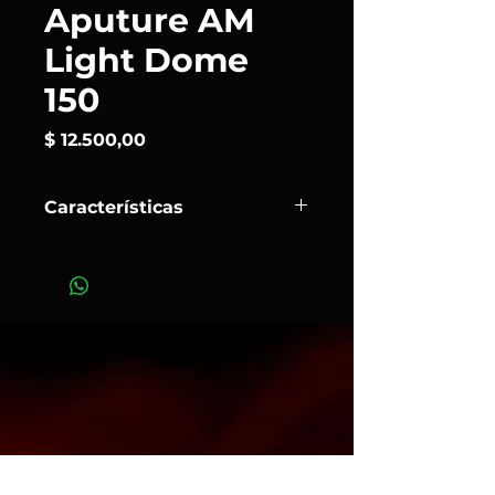
Aputure AM
Light Dome
150
Precio
$ 12.500,00
Características
Softbox grande y profesional (150
cm) con montura Bowens, ideal para
lograr una luz amplia, suave y
cinematográfica en retratos,
entrevistas o rodajes.
Dale a tu producción una luz suave
con calidad de estudio.
Art. 15514