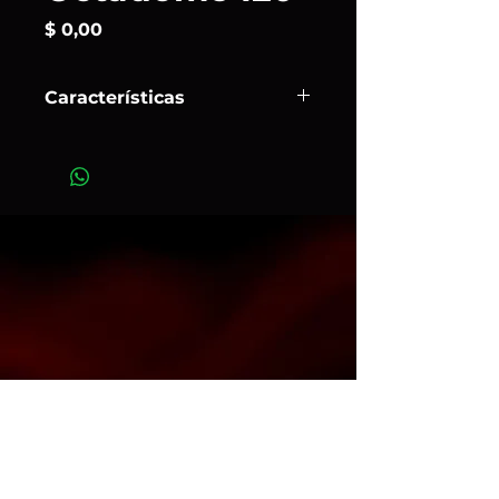
Precio
$ 0,00
Características
Con el softbox de
Aputure
,
Light
Octadome 120
, lográ una luz suave,
envolvente y profesional.. Ideal para
retratos, entrevistas y rodajes donde
la calidad de la luz marca la
diferencia. Ofrece una solución
profesional para lograr una luz de
calidad sin recurrir a marcos
enormes o montajes complicados.