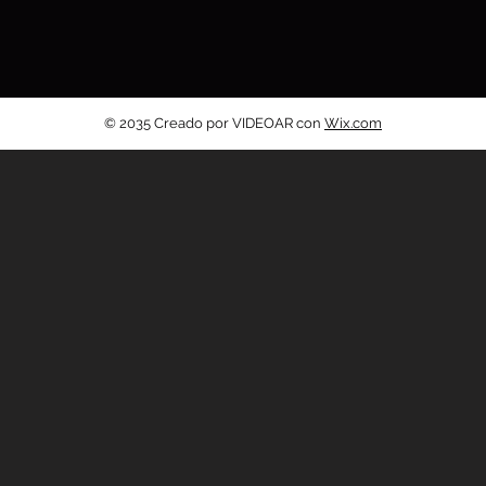
© 2035 Creado por VIDEOAR con
Wix.com