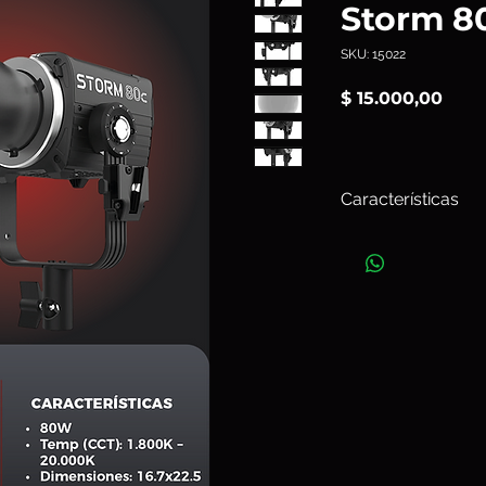
Storm 8
SKU: 15022
Prec
$ 15.000,00
Características
El
Aputure
Storm 80
destaca por su porta
flexibilidad operati
BLAIR-CG, que combi
índigo, rojo, cian y 
superior al 90% del 
rango de temperatur
20.000K, junto con 
verde/magenta, per
diversas condicione