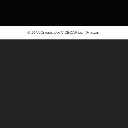
© 2035 Creado por VIDEOAR con
Wix.com