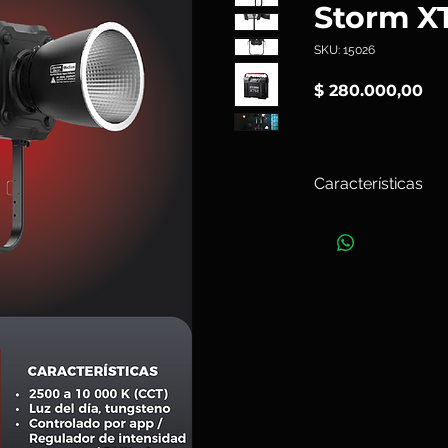
Storm X
SKU: 15026
Pr
$ 280.000,00
Características
El
Storm XT52
es un
profesional: potencia
versatilidad de mon
significativa en la ca