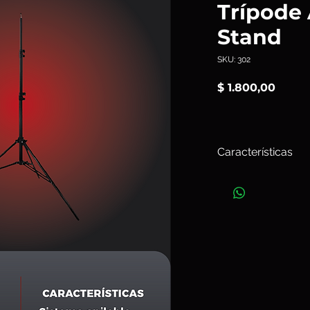
Trípode
Stand
SKU: 302
Preci
$ 1.800,00
Características
El
Aputure A490
es 
stackable
con acaba
profesional. Se dest
capacidad para cone
soportes Aputure o 
Art. 302