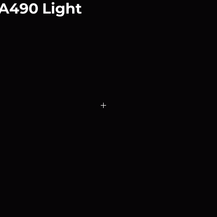
 A490 Light
o
un trípode de iluminación
do cromado diseñado para uso
aca por su robustez, versatilidad y
ctarse en serie con otros
compatibles.