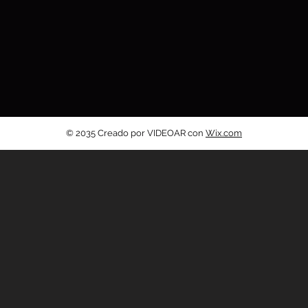
© 2035 Creado por VIDEOAR con
Wix.com