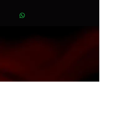
Ancho 2,18 m x Largo 11 m
Art. color965
Contacto
info@espacioh.com.ar
compras@espacioh.com.ar