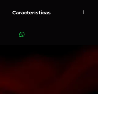
Características
La articulación Avenger D200 2.5
"Head Grip está diseñado para
sostener brazos de agarre, scrims,
banderas, etc.
Art.450
Contacto