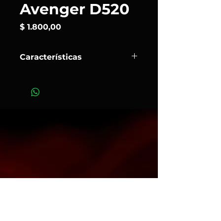
Avenger D520
Precio
$ 1.800,00
Características
Normalmente se utiliza en
combinación con un movimiento
(art. D200) que proporciona un
punto de agarre extendido para
scrims , banderas o luces pequeñas.
Art.451