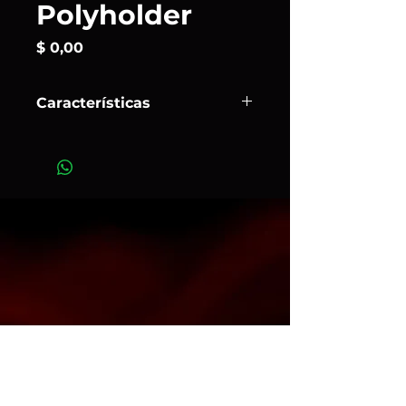
Polyholder
Precio
$ 0,00
Características
Este soporte telescópico de
poliestireno puede extenderse de 91
cm a 156 cm. El poliestireno es el
hamaca ligera más utilizado pero no
es el más fácil de manejar, este
soporte se adapta a cualquier
grosor.
Art.481