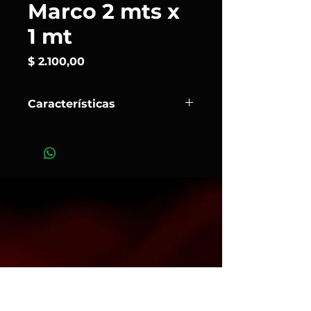
Marco 2 mts x
1 mt
Precio
$ 2.100,00
Características
Las banderas negras se utilizan
como corta flujo de luz para evitar
flears y para reflejar negros sobre
productos así como para generar
sombras en la composición
Esta bandera mide 2 mts x 1 mt
Consultar por otras medidas
Art.483