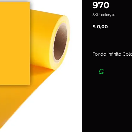
970
SKU: color970
Precio
$ 0,00
Fondo infinito Co
Ancho 2,18 m x L
Art. color970