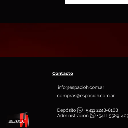
Contacto
info@espacioh.com.ar
compras@espacioh.com.ar
Depósit
o
+5411 2248-8168
Administración
+5411 5589-40