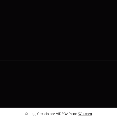
© 2035 Creado por VIDEOAR con
Wix.com