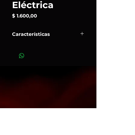
Eléctrica
Precio
$ 1.600,00
Características
Es un
cable de extensión eléctrica
con enchufe macho y toma hembra,
diseñado para soportar hasta
10 amperios (aproximadamente
2.500 W a 250 V). Se utiliza para
ampliar el alcance de dispositivos
de uso cotidiano, herramientas,
iluminación y equipos electrónicos
de mediana potencia.
Opcion desde 5 a 22 metros
Art. 703