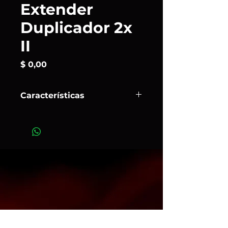
Extender
Duplicador 2x
II
Precio
$ 0,00
Características
El
Extender canon 2xII
aumenta la
longitud focal de su objetivo en 2x
sin perder calidad de imagen