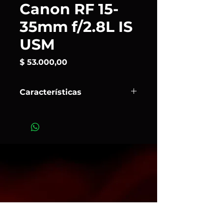
Canon RF 15-
35mm f/2.8L IS
USM
Precio
$ 53.000,00
Características
El
Canon
RF 15-35mm f/2.8L IS
USM
es un objetivo gran angular
profesional de la serie L, diseñado
para cámaras sin espejo de
fotograma completo con montura
RF. Es una herramienta versátil y de
alto rendimiento para fotógrafos y
videógrafos profesionales que
buscan capturar escenas amplias
con detalle y claridad. Su
combinación de calidad óptica,