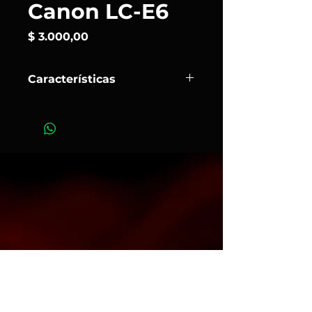
Canon LC-E6
Precio
$ 3.000,00
Características
El
Canon LC‑E6
es el cargador
oficial de Canon para las baterías
LP‑E6
y
LP‑E6N
(usadas en cámaras
como EOS 5D, 6D, 7D, R5, R6, entre
otras). Destaca por su versatilidad
mundial, sistema seguro con
múltiples protecciones y carga
eficiente en aproximadamente 2,5
horas.
Art. 10508