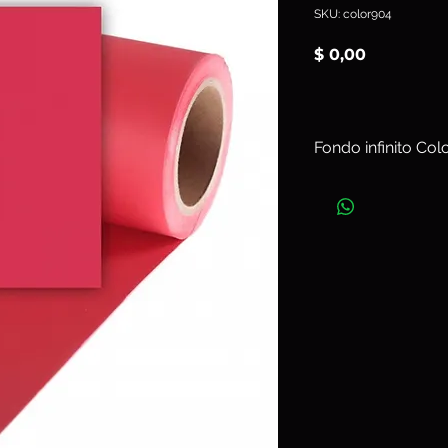
SKU: color904
Precio
$ 0,00
Fondo infinito Co
Ancho 2,18 m x L
Art. color904