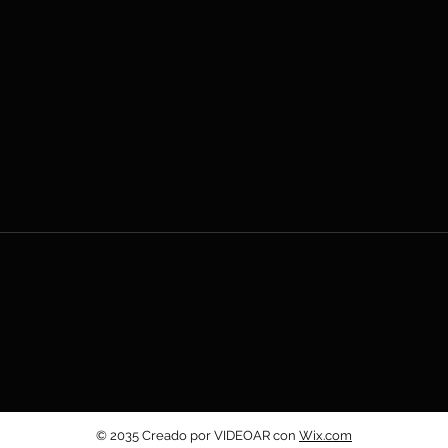
© 2035 Creado por VIDEOAR con
Wix.com