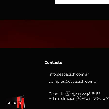
Contacto
info@espacioh.com.ar
compras@espacioh.com.ar
Depósit
o
+5411 2248-8168
Administración
+5411 5589-40