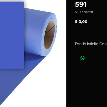
591
SKU: color591
Precio
$ 0,00
Fondo infinito Co
Ancho 1,35 m x L
Art. color591