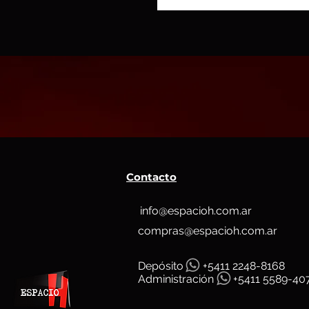
Contacto
info@espacioh.com.ar
compras@espacioh.com.ar
Depósit
o
+5411 2248-8168
Administración
+5411 5589-40