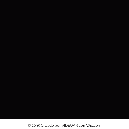
© 2035 Creado por VIDEOAR con
Wix.com