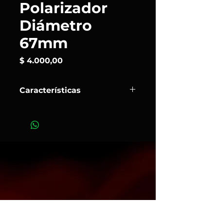
Polarizador
Diámetro
67mm
Precio
$ 4.000,00
Características
El Tiffen CPL 67 mm mejora
notablemente el contraste,
intensifica los azules del cielo y
reduce reflejos en superficies no
metálicas, gracias a su cristal
ColorCore y montura de aluminio.
Ideal para fotógrafos de exteriores,
paisajes, viajes o arquitectura que
buscan una mejora visible en
saturación y contraste.