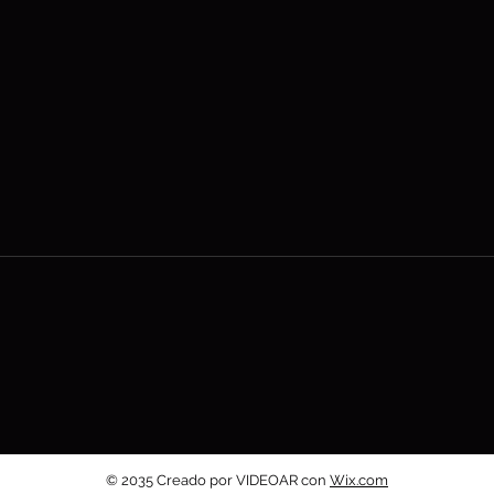
© 2035 Creado por VIDEOAR con
Wix.com