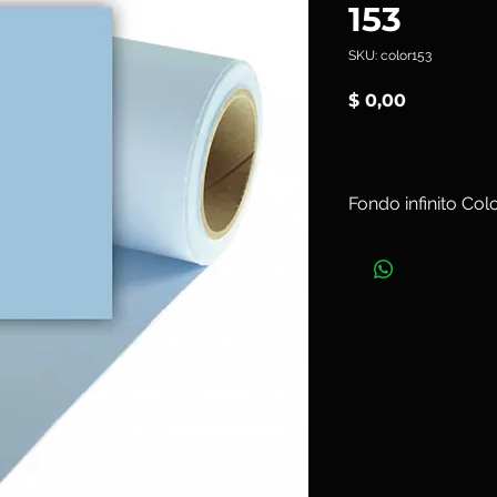
153
SKU: color153
Precio
$ 0,00
Fondo infinito Co
Ancho 2,72 m x L
Art. color153