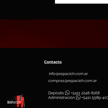
Contacto
info@espacioh.com.ar
compras@espacioh.com.ar
Depósit
o
+5411 2248-8168
Administración
+5411 5589-40