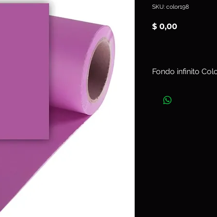
SKU: color198
Precio
$ 0,00
Fondo infinito Co
Ancho 2,72 m x L
Art. color198