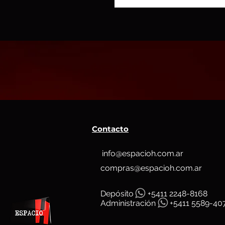
Contacto
info@espacioh.com.ar
compras@espacioh.com.ar
Depósit
o
+5411 2248-8168
Administración
+5411 5589-40