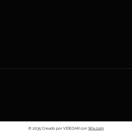
© 2035 Creado por VIDEOAR con
Wix.com