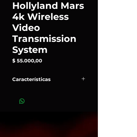
Hollyland Mars
4k Wireless
Video
Transmission
System
Precio
$ 55.000,00
Características
Sistema de transmisión de video
inalámbrico Mars 4K de
Hollyland
.
El transmisor ofrece entradas HDMI
y SDI y el receptor ofrece salidas
SDI y HDMI. Presenta una latencia
extremadamente baja de 0,06 s con
transmisión en línea de visión de
hasta 137 mts hasta el receptor.