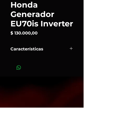
Honda
Generador
EU70is Inverter
Precio
$ 130.000,00
Características
Honda
presenta el grupo
electrógeno más potente de la línea
EU, con la tecnología más avanzada
e inyección electrónica. Con una
potencia máxima de 7 KVA el
nuevo
EU70is
es un equipo
compacto y cabinado. Con su motor
4 tiempos brinda una potencia neta
de 13HP y sólo emite 91 dB de nivel
sonoro. Puede operar durante 12,20
hs. en su función “ ECO-THROTTLE”