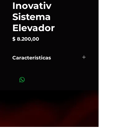
Inovativ
Sistema
Elevador
Precio
$ 8.200,00
Características
El
Sistema Elevador
de
Inovativ
es
la solución ideal para elevar tu
monitor o equipo sin sacrificar
estabilidad ni espacio. Su diseño
modular permite un ajuste preciso
en altura y ángulo, mientras que las
conexiones están pensadas para
montajes seguros y duraderos.
Perfecto para DIT, video assist o
cualquier set que necesite un
soporte confiable para grandes