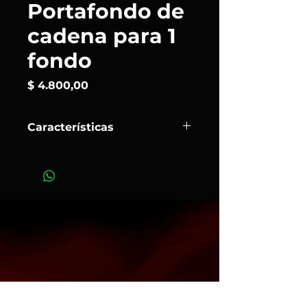
Portafondo de
cadena para 1
fondo
Precio
$ 4.800,00
Características
Es un sistema manual de soporte y
elevación para fondos fotográficos
(papel, tela, vinilo) que se instala en
pared, techo o soporte. Utiliza un
rodillo con engranaje y cadena,
permitiendo subir o bajar el rollo
con facilidad y sin esfuerzo.
Art. 463