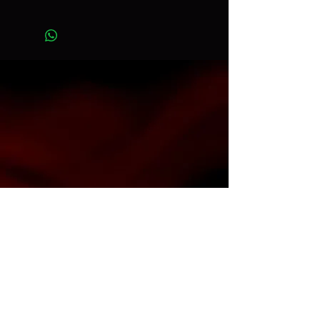
Ancho 2,72 m x Largo 11 m
Art. color197
Contacto
info@espacioh.com.ar
compras@espacioh.com.ar