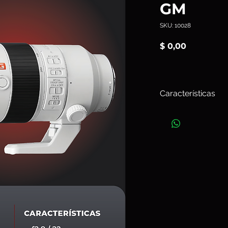
GM
SKU: 10028
Precio
$ 0,00
Características
El lente FullFrame 
imprescindible para 
retrato. Cuenta con
óptimo para tomar f
11 láminas produce 
circular, con mayor 
como ningún otro le
Art.10028