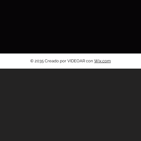
© 2035 Creado por VIDEOAR con
Wix.com