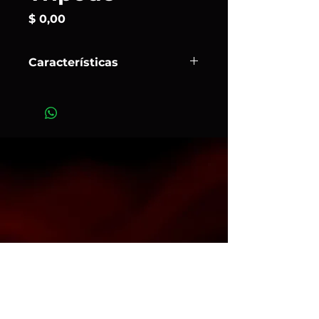
Precio
$ 0,00
Características
El
trípode de cámara de foto
Manfrotto 075
es una opción
destacada para profesionales de la
fotografía y el ámbito audiovisual.
Este trípode ofrece versatilidad en
diferentes situaciones de trabajo y
garantiza resistencia y estabilidad
con equipos pesados. El sistema de
patas antideslizantes, regulables de
forma independiente y con la
opción de fijarse en la tierra,
asegura un soporte sólido incluso en
condiciones adversas, como vientos
fuertes.