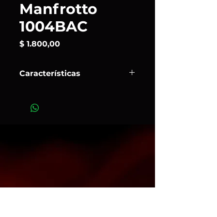
Manfrotto
1004BAC
Precio
$ 1.800,00
Características
Transportable y compacto
, hecho
de aluminio confiable y liviano , no le
pesará y es lo suficientemente
resistente como para soportar hasta
9 kg . Con el innovador sistema de
apilamiento rápido.
Art.337