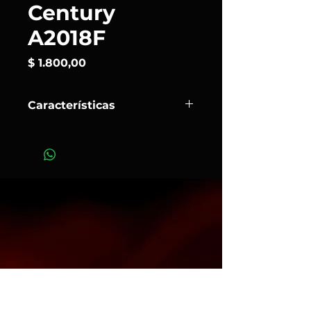
Century
A2018F
Precio
$ 1.800,00
Características
El A2018F en acero cromado
plateado es un soporte en C de
base fija de 20'', 3 secciones y 2
elevadores (altura máxima de 175
cm). Los Avenger C-Stands cuentan
con manijas de bloqueo cautivo que
no vibran, están triplemente
cromadas y funcionan en los
entornos más exigentes.
Art.333