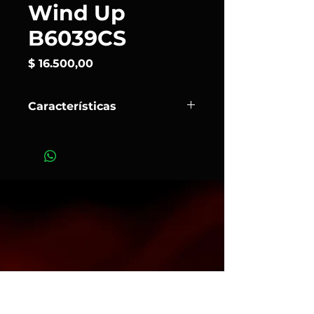
Wind Up
B6039CS
Precio
$ 16.500,00
Características
El Avenger B6039CS en acero
cromado es un increíble soporte de
cuerda capaz de levantar y bajar
fácilmente cargas de 30 kg con sus
3 secciones y 2 elevadores hasta
alturas de 370 cm y tan bajas como
181 cm
Art.330.