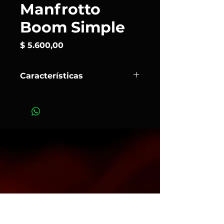
Manfrotto
Boom Simple
Precio
$ 5.600,00
Características
Brazo articulado de 3 secciones
completo con abrazadera
pivoteante 123, contrapeso 022, clips
para cables y llave de bloqueo.
Art.322