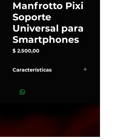
Manfrotto Pixi
Soporte
Universal para
Smartphones
Precio
$ 2.500,00
Características
La abrazadera universal para
smartphone está diseñada para fijar
tu smartphone a un trípode o
soporte de cámara al tomar fotos y
vídeos. Cuenta con dos roscas
hembra de 1/4'' en la base y la
parte trasera para montar el
teléfono en diversos soportes en
múltiples posiciones. Cuenta con