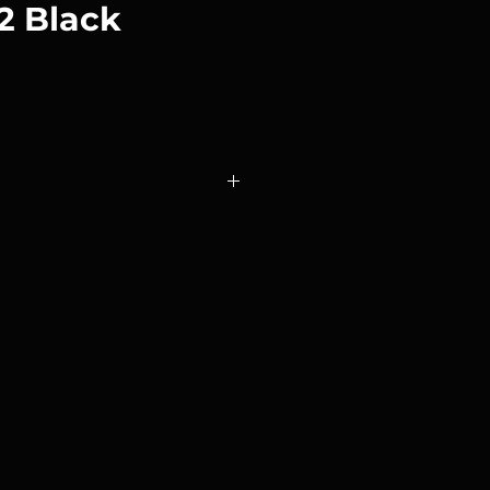
2 Black
Rapid
de
1,1 x 2 m Negra
es
ora de
terciopelo
para el sistema
apid .