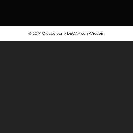
© 2035 Creado por VIDEOAR con
Wix.com