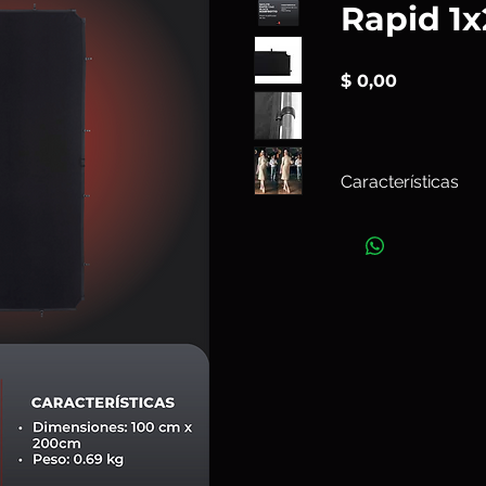
Rapid 1x
Precio
$ 0,00
Características
La cubierta
Skylite 
una cubierta reflect
de marcos Skylite R