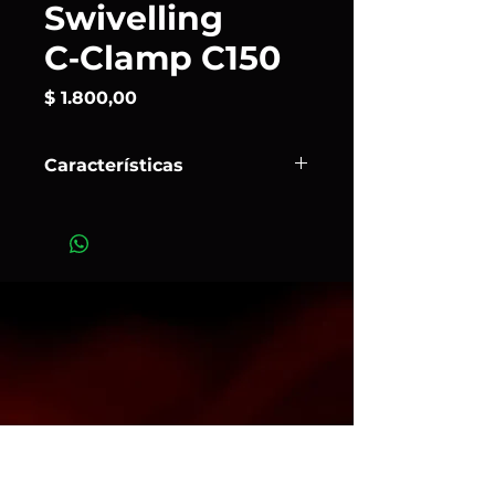
Swivelling
C‑Clamp C150
Precio
$ 1.800,00
Características
El
Avenger (
Manfrotto
) C150
es una
pinza de tipo C rotatoria diseñada
para colgar y orientar de forma
segura luces u otros accesorios en
tubos, barras de estructura o truss.
Art. 485