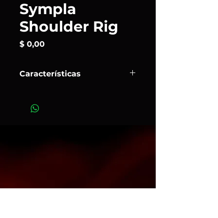
Sympla
Shoulder Rig
Precio
$ 0,00
Características
El kit de soporte para el hombro de
Sympla
es una solución “lista para
usar” que incluye todas las piezas
necesarias dentro de una caja,
incluso el contrapeso.
Art. 13103