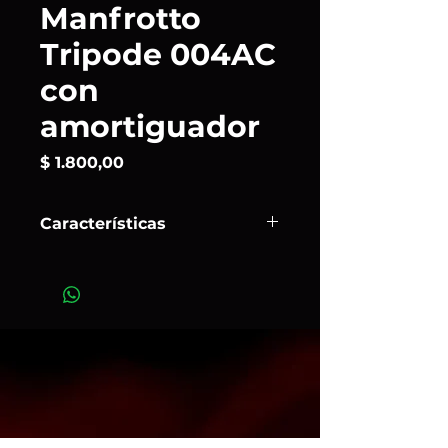
Manfrotto
Tripode 004AC
con
amortiguador
Precio
$ 1.800,00
Características
El
004AC
de
Manfrotto
es un
trípode de iluminación air‑cushioned
(amortiguador de aire) de aluminio
profesional. Su sistema de
amortiguación que evita golpes si la
columna baja de golpe dando
seguridad y suavidad. Logra gran
altura: hasta casi 4 m, excelente
para configuraciones elevadas. Es