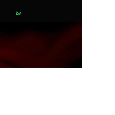
Ancho 2,72 m x Largo 11 m
Art. color151
Contacto
info@espacioh.com.ar
compras@espacioh.com.ar