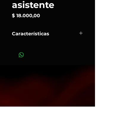
asistente
Precio
$ 18.000,00
Características
Carro de asistencia
Ox Grips con
bandeja soporte, ganchos
regulables para tripodes Century y
Combo A1045Cs, manijas plegables,
nehumaticos direccionales y con
trabas de seguridad.
Art. 954