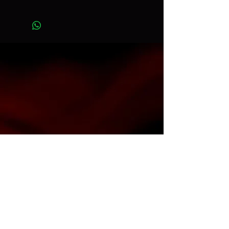
Ancho 2,72 m x Largo 11 m
Art. 181
Contacto
info@espacioh.com.ar
compras@espacioh.com.ar