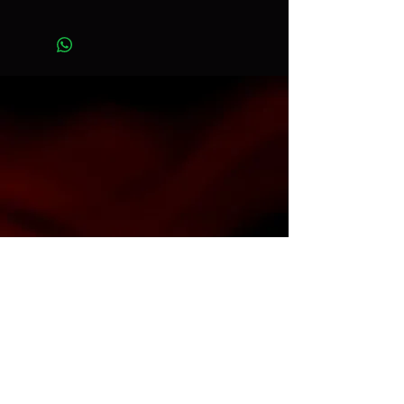
Ancho 2,72 m x Largo 11 m
Art. color182
Contacto
info@espacioh.com.ar
compras@espacioh.com.ar