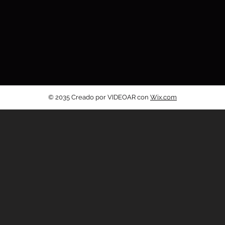
© 2035 Creado por VIDEOAR con
Wix.com