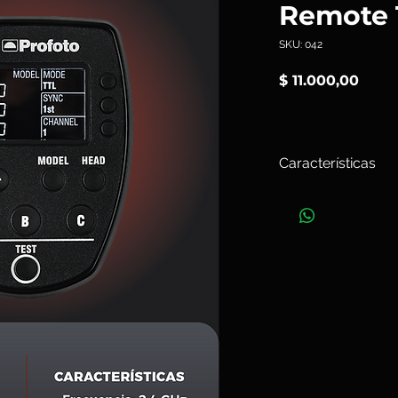
Remote 
SKU: 042
Preci
$ 11.000,00
Características
El
Air Remote TTL‑N
inalámbrico de
Prof
cámaras Nikon con i
y permite: Disparo 
TTL, ajuste manual d
modelado y apagado
hasta 300 m en man
Art. 042